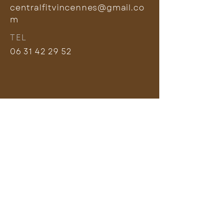
centralfitvincennes@gmail.co
m
TEL
06 31 42 29 52
Accès & Horaires