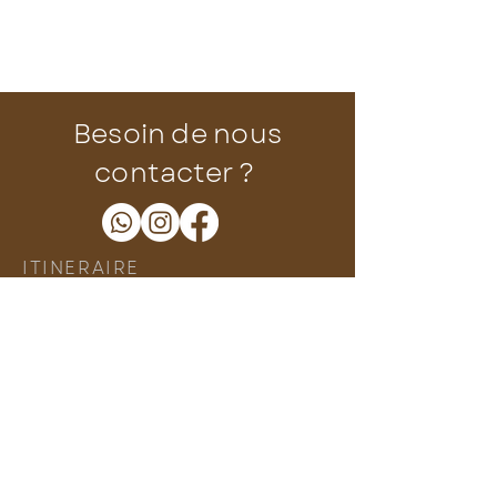
Besoin de nous
contacter ?
ITINERAIRE
Proche du centre ville
Metro 1 & RER A
ADRESSE
14 rue de Fontenay
94300 VINCENNES
E-MAIL
centralfitvincennes@gmail.co