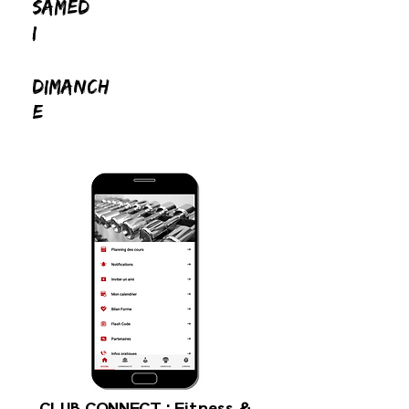
SAMED
I
DIMANCH
E
CLUB CONNECT : Fitness &